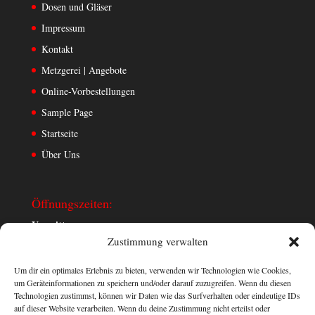
Dosen und Gläser
Impressum
Kontakt
Metzgerei | Angebote
Online-Vorbestellungen
Sample Page
Startseite
Über Uns
Öffnungszeiten:
Vormittags:
Zustimmung verwalten
Montag bis Samstag:
07:30 Uhr bis 12:30 Uhr
Um dir ein optimales Erlebnis zu bieten, verwenden wir Technologien wie Cookies,
Montag, Mittwoch, Freitag:
um Geräteinformationen zu speichern und/oder darauf zuzugreifen. Wenn du diesen
Technologien zustimmst, können wir Daten wie das Surfverhalten oder eindeutige IDs
14:00 Uhr bis 18 Uhr
auf dieser Website verarbeiten. Wenn du deine Zustimmung nicht erteilst oder