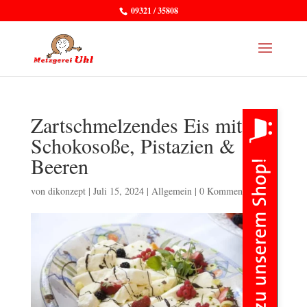
09321 / 35808
Zartschmelzendes Eis mit
Schokosoße, Pistazien &
Beeren
von
dikonzept
|
Juli 15, 2024
|
Allgemein
|
0 Kommentare